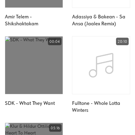
Amir Telem -
Adassiya & Bakean - Sa
Shikshaktakam
Ansa (Jaalex Remix)
00:04
20:10
SDK - What They Want
Fulltone - Whole Lotta
Winters
05:16