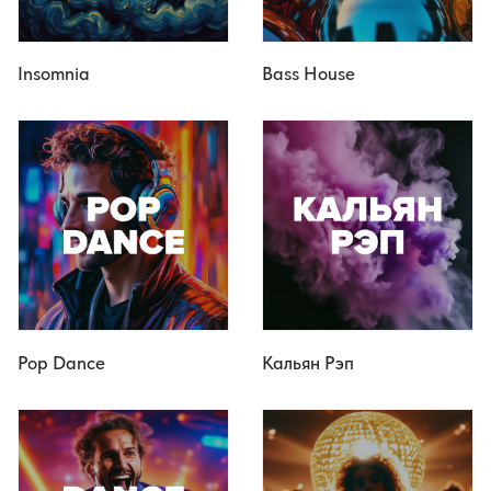
Insomnia
Bass House
Pop Dance
Кальян Рэп