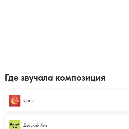
Где звучала композиция
Соня
Детский Хит