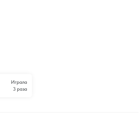
Играла
3 раза