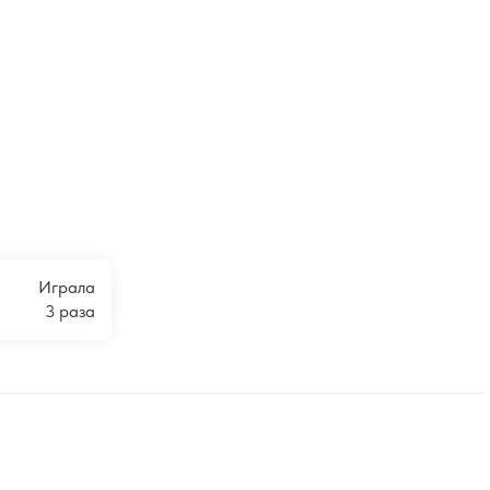
Играла
3 раза