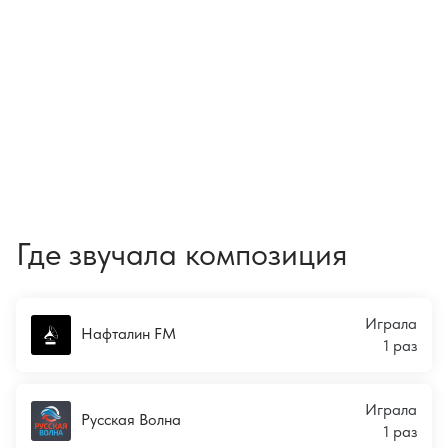
Где звучала композиция
Играла
Нафталин FM
1 раз
Играла
Русская Волна
1 раз