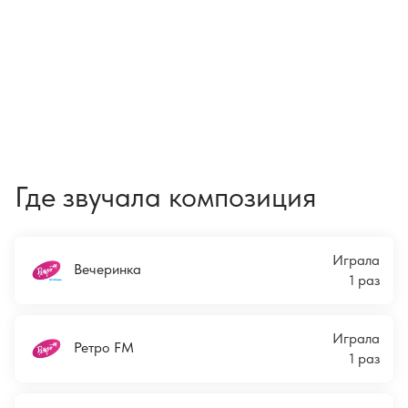
Где звучала композиция
Играла
Вечеринка
1 раз
Играла
Ретро FM
1 раз