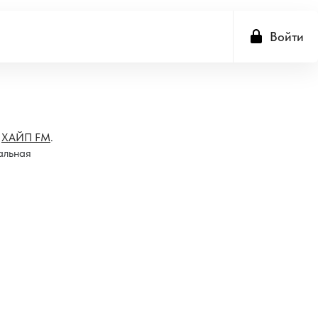
Войти
е
ХАЙП FM
.
альная