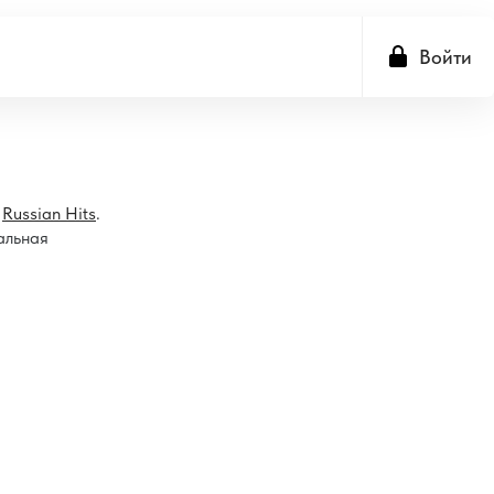
Войти
е
Russian Hits
.
альная