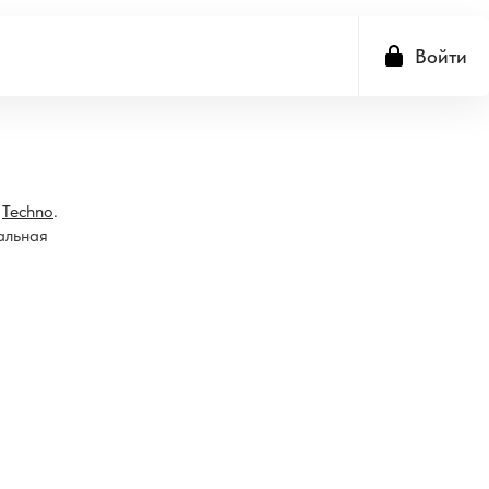
Войти
е
Techno
.
альная