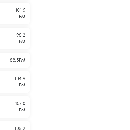
101.5
FM
98.2
FM
88.5FM
104.9
FM
107.0
FM
105.2