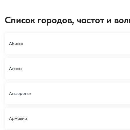
Список городов, частот и во
Абинск
Анапа
Апшеронск
Армавир