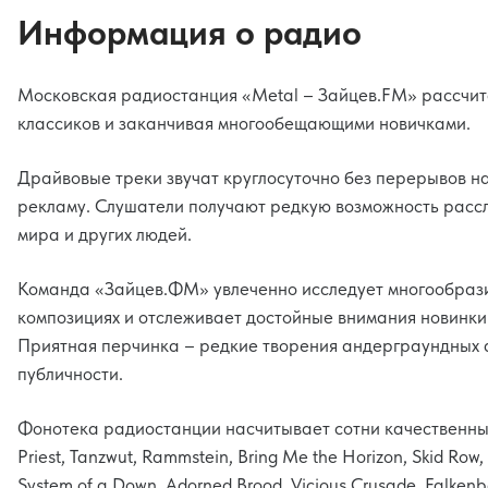
Информация о радио
Московская радиостанция «Metal – Зайцев.FM» рассчит
классиков и заканчивая многообещающими новичками.
Драйвовые треки звучат круглосуточно без перерывов 
рекламу. Слушатели получают редкую возможность рассл
мира и других людей.
Команда «Зайцев.ФМ» увлеченно исследует многообрази
композициях и отслеживает достойные внимания новинки
Приятная перчинка – редкие творения андерграундных а
публичности.
Фонотека радиостанции насчитывает сотни качественных
Priest, Tanzwut, Rammstein, Bring Me the Horizon, Skid Row,
System of a Down, Adorned Brood, Vicious Crusade, Falkenba