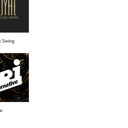
s Swing
ve