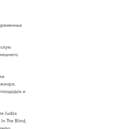
овременных
ескую
внешнего
ем
 жанра.
 площадок и
ле Judas
In The Blind,
tremo,