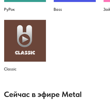
РуРок
Bass
Зай
Classic
Сейчас в эфире Metal