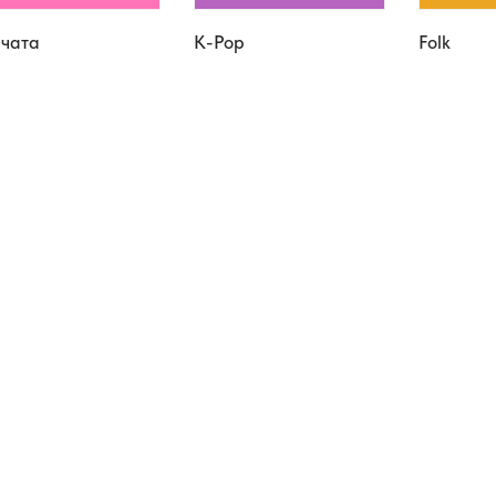
чата
K-Pop
Folk