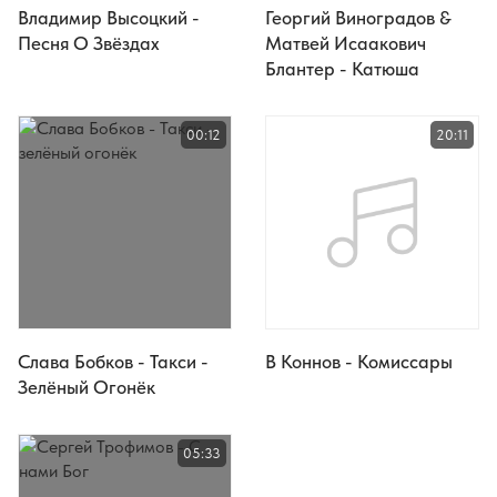
Владимир Высоцкий -
Георгий Виноградов &
Песня О Звёздах
Матвей Исаакович
Блантер - Катюша
00:12
20:11
Слава Бобков - Такси -
В Коннов - Комиссары
Зелёный Огонёк
05:33