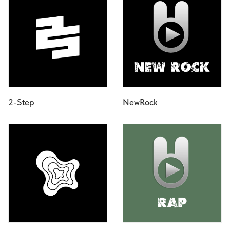
2-Step
NewRock