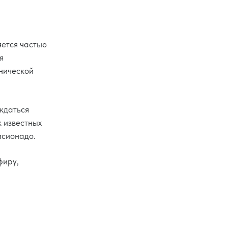
яется частью
я
тнической
ждаться
к известных
исионадо.
фиру,