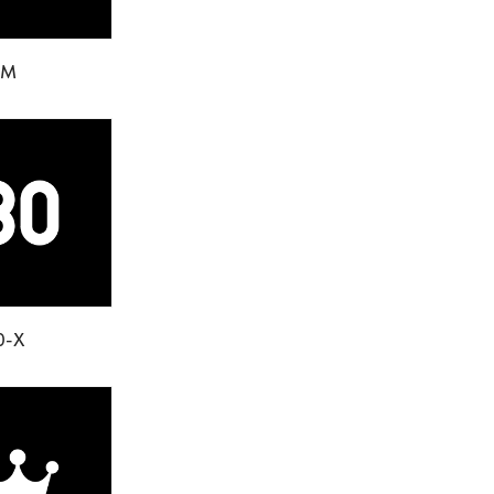
FM
0-Х