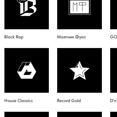
Black Rap
Маятник Фуко
GO
House Classics
Record Gold
D'n