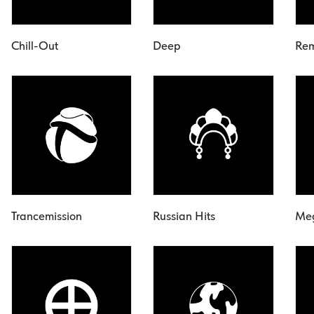
Chill-Out
Deep
Rem
Trancemission
Russian Hits
Me