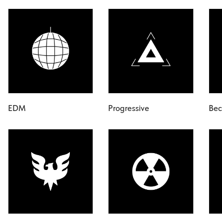
EDM
Progressive
Ве