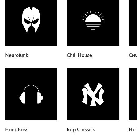
Neurofunk
Chill House
Си
Hard Bass
Rap Classics
Hou