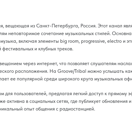
ия, вещающая из Санкт-Петербурга, Россия. Этот канал явл
елям неповторимое сочетание музыкальных стилей. Основна
зыка, включая элементы big room, progressive, electro и э
 фестивальных и клубных треков.
вещанием через интернет, что позволяет слушателям насла
ческого расположения. На Groove/Tribal можно услышать ка
елает ее популярной среди широкого круга музыкальных аф
м для пользователей, предлагая легкий доступ к прямому э
е активна в социальных сетях, где публикует обновления и
уникальный опыт общения с радиостанцией.