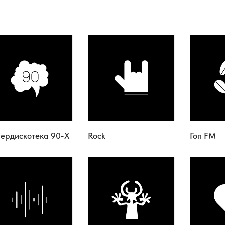
ердискотека 90-Х
Rock
Гоп FM