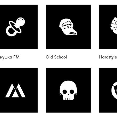
снушка FM
Old School
Hardstyle