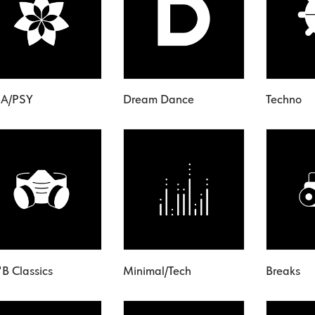
A/PSY
Dream Dance
Techno
'B Classics
Minimal/Tech
Breaks