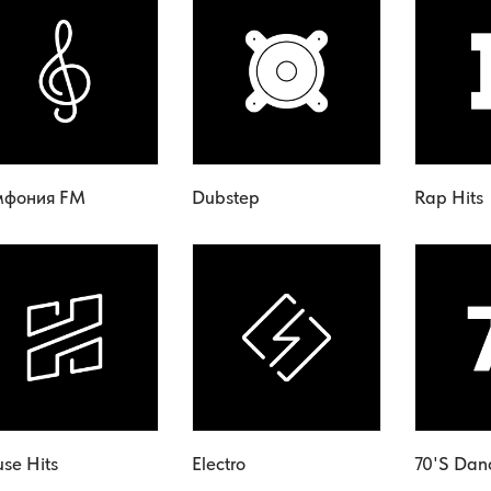
мфония FM
Dubstep
Rap Hits
se Hits
Electro
70's Dan