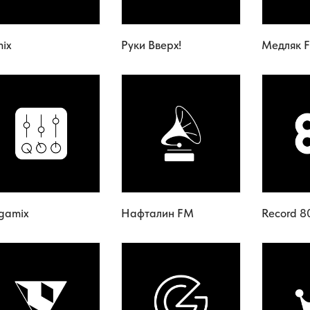
ix
Руки Вверх!
Медляк 
gamix
Нафталин FM
Record 8