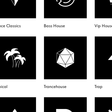
nce Classics
Bass House
Vip Hous
pical
Trancehouse
Trap