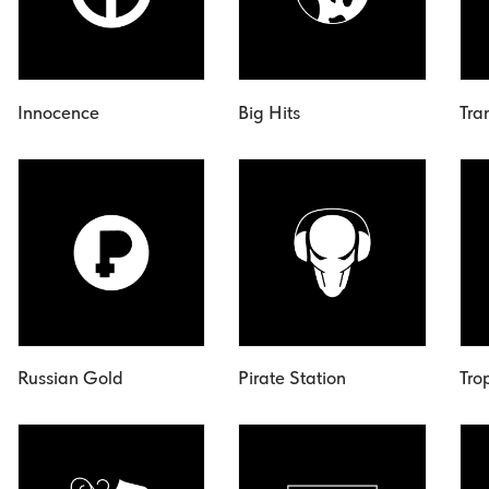
Innocence
Big Hits
Tra
Russian Gold
Pirate Station
Tro