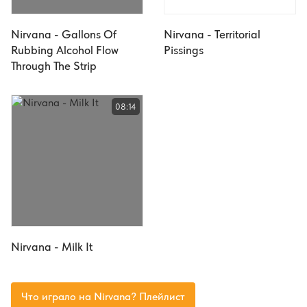
Nirvana - Gallons Of
Nirvana - Territorial
Rubbing Alcohol Flow
Pissings
Through The Strip
08:14
Nirvana - Milk It
Что играло на Nirvana? Плейлист