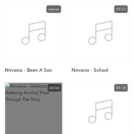
сейчас
09:03
Nirvana - Been A Son
Nirvana - School
08:44
08:38